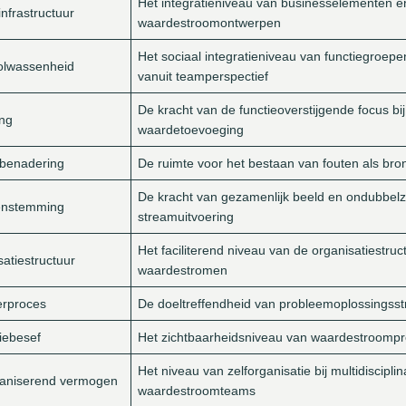
Het integratieniveau van businesselementen en 
nfrastructuur
waardestroomontwerpen
Het sociaal integratieniveau van functiegroep
lwassenheid
vanuit teamperspectief
De kracht van de functieoverstijgende focus bi
ing
waardetoevoeging
benadering
De ruimte voor het bestaan van fouten als bro
De kracht van gezamenlijk beeld en ondubbelzi
enstemming
streamuitvoering
Het faciliterend niveau van de organisatiestruc
atiestructuur
waardestromen
erproces
De doeltreffendheid van probleemoplossingsst
iebesef
Het zichtbaarheidsniveau van waardestroompr
Het niveau van zelforganisatie bij multidisciplin
ganiserend vermogen
waardestroomteams