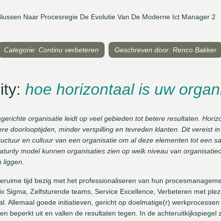
Blussen Naar Procesregie De Evolutie Van De Moderne Ict Manager 2
Categorie: Continu verbeteren
Geschreven door: Renco Bakker
ity:
hoe horizontaal is uw organ
gerichte organisatie leidt op veel gebieden tot betere resultaten. Horiz
lere doorlooptijden, minder verspilling en tevreden klanten. Dit vereist i
ructuur en cultuur van een organisatie om al deze elementen tot een
urity model kunnen organisaties zien op welk niveau van organisatieon
 liggen.
l geruime tijd bezig met het professionaliseren van hun procesmanagem
x Sigma, Zelfsturende teams, Service Excellence, Verbeteren met ple
l. Allemaal goede initiatieven, gericht op doelmatige(r) werkprocessen
n beperkt uit en vallen de resultaten tegen. In de achteruitkijkspiegel z