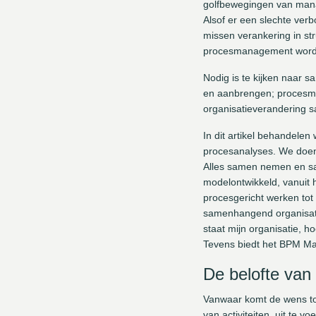
golfbewegingen van manag
Alsof er een slechte verb
missen verankering in str
procesmanagement wordt
Nodig is te kijken naar s
en aanbrengen; procesmana
organisatieverandering 
In dit artikel behandelen
procesanalyses. We doen e
Alles samen nemen en sa
modelontwikkeld, vanuit 
procesgericht werken tot 
samenhangend organisati
staat mijn organisatie, h
Tevens biedt het BPM Mat
De belofte va
Vanwaar komt de wens to
van activiteiten, uit te