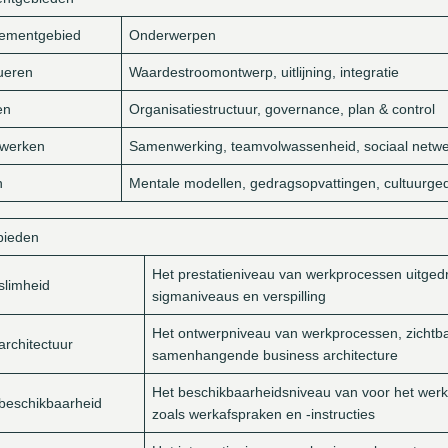
ementgebied
Onderwerpen
ueren
Waardestroomontwerp, uitlijning, integratie
en
Organisatiestructuur, governance, plan & control
werken
Samenwerking, teamvolwassenheid, sociaal netw
n
Mentale modellen, gedragsopvattingen, cultuurge
bieden
Het prestatieniveau van werkprocessen uitgedruk
slimheid
sigmaniveaus en verspilling
Het ontwerpniveau van werkprocessen, zichtb
architectuur
samenhangende business architecture
Het beschikbaarheidsniveau van voor het werk
beschikbaarheid
zoals werkafspraken en -instructies