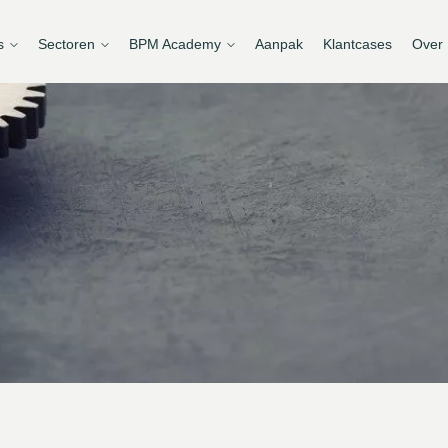
s
Sectoren
BPM Academy
Aanpak
Klantcases
Over