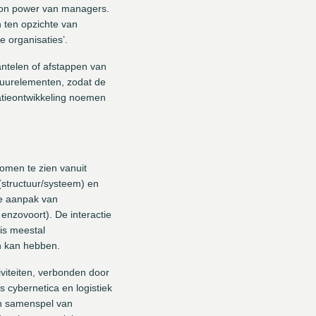
ition power van managers.
 ten opzichte van
e organisaties’.
antelen of afstappen van
ltuurelementen, zodat de
satieontwikkeling noemen
omen te zien vanuit
(structuur/systeem) en
ke aanpak van
enzovoort). De interactie
is meestal
en kan hebben.
iviteiten, verbonden door
 cybernetica en logistiek
ch samenspel van