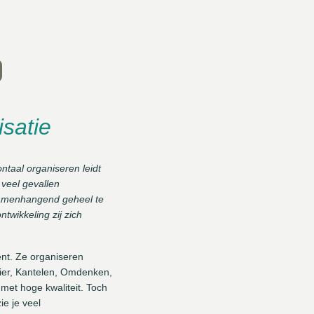
isatie
ontaal organiseren leidt
n veel gevallen
 samenhangend geheel te
twikkeling zij zich
ent. Ze organiseren
zier, Kantelen, Omdenken,
 met hoge kwaliteit. Toch
ie je veel