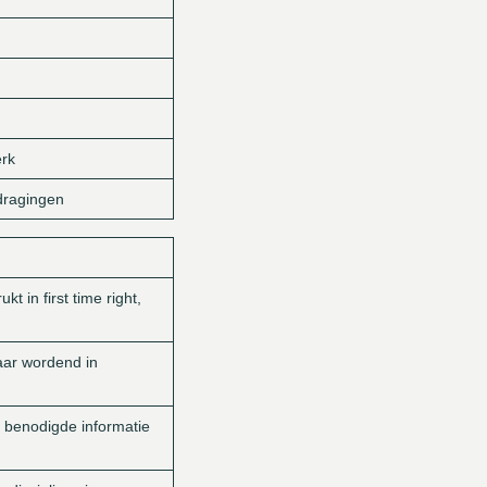
erk
dragingen
t in first time right,
aar wordend in
 benodigde informatie