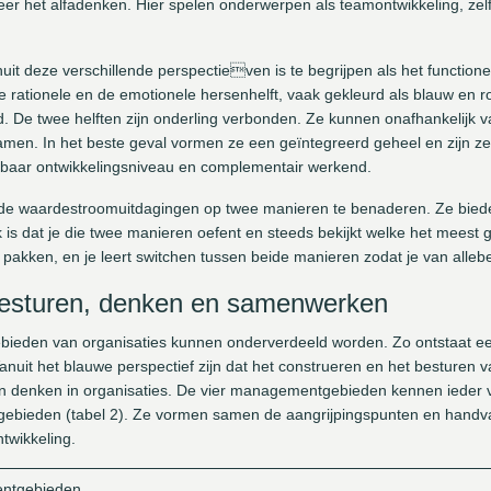
eer het alfadenken. Hier spelen onderwerpen als teamontwikkeling, zelf
uit deze verschillende perspectieven is te begrijpen als het function
 rationele en de emotionele hersenhelft, vaak gekleurd als blauw en roo
d. De twee helften zijn onderling verbonden. Ze kunnen onafhankelijk v
en. In het beste geval vormen ze een geïntegreerd geheel en zijn ze 
kbaar ontwikkelingsniveau en complementair werkend.
de waardestroomuitdagingen op twee manieren te benaderen. Ze biede
 is dat je die twee manieren oefent en steeds bekijkt welke het meest 
akken, en je leert switchen tussen beide manieren zodat je van allebei
besturen, denken en samenwerken
bieden van organisaties kunnen onderverdeeld worden. Zo ontstaat een
it het blauwe perspectief zijn dat het construeren en het besturen va
 denken in organisaties. De vier managementgebieden kennen ieder v
elgebieden (tabel 2). Ze vormen samen de aangrijpingspunten en handv
twikkeling.
entgebieden