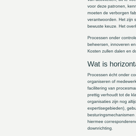
voor deze patronen, kenn
moeten de verborgen fabri
verantwoorden. Het zijn 
bewuste keuze. Het overk
Processen onder controle
beheersen, innoveren en v
Kosten zullen dalen en d
Wat is horizon
Processen écht onder con
organiseren of medewerker
facilitering van procesma
prettig verhoudt tot de kl
organisaties zijn nog alt
expertisegebieden), gebu
besturingsmechanismen zo
hiermee corresponderende
downrichting.