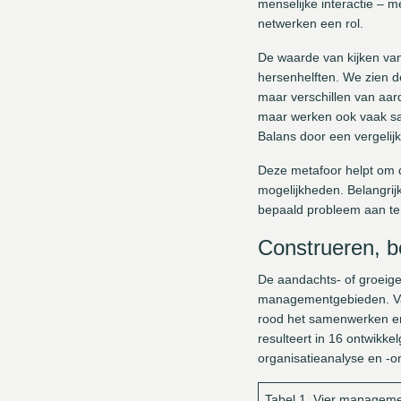
menselijke interactie – m
netwerken een rol.
De waarde van kijken van
hersenhelften. We zien de
maar verschillen van aar
maar werken ook vaak sam
Balans door een vergelij
Deze metafoor helpt om 
mogelijkheden. Belangrijk
bepaald probleem aan te p
Construeren, 
De aandachts- of groeige
managementgebieden. Vanu
rood het samenwerken en
resulteert in 16 ontwikk
organisatieanalyse en -on
Tabel 1. Vier managem