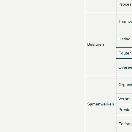
Procesi
Teamvo
Uitdag
Besturen
Fouten
Overe
Organis
Verbet
Samenwerken
Prestat
Zelfor