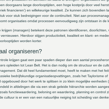
en doorgaans lange doorlooptijden, een hoge kostprijs door veel herste
ek financieren’) en willekeurige kwaliteit. Ze kunnen zich bovendien la
stuk voor stuk bedreigingen voor de continuïteit. Niet aan procesmana
omt organisaties omdat processen eenvoudigweg zijn ontstaan in de l
 krijgen (managen) betekent deze patronen identificeren, doorlichten, 
ernieuwen. Hierdoor stijgen productiviteit, kwaliteit en klant- en med
oorlooptijden worden korter.
taal organiseren?
trole krijgen gaat een paar spaden dieper dan een aantal proceshero
s opleiden tot Lean Belt. Het is dan nodig om de structuur en de cultu
nagement. Dat dit heel fundamenteel moet, heeft te maken met het feit 
assieke bedrijfskundige organisatieopvattingen, zoals het Taylorisme of f
ijd opgebouwd door het werk te splitsen in zo klein mogelijke eenheden (
ndeld in afdelingen die via een strak geleide hiërarchie worden aang
als functiewaardering, beloning en waardering, planning en control zij
 cultuur is er een van een natuurlijke neiging tot scheiding van denk