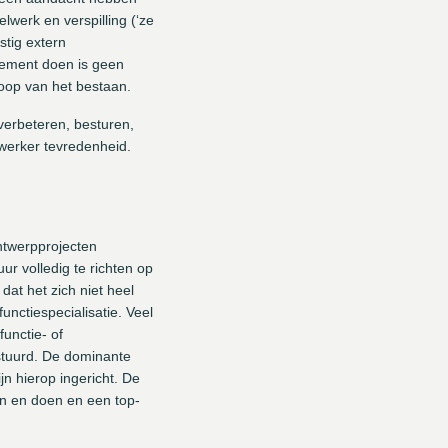
lwerk en verspilling (‘ze
stig extern
gement doen is geen
oop van het bestaan.
verbeteren, besturen,
ewerker tevredenheid.
ntwerpprojecten
ur volledig te richten op
dat het zich niet heel
unctiespecialisatie. Veel
functie- of
estuurd. De dominante
n hierop ingericht. De
en en doen en een top-