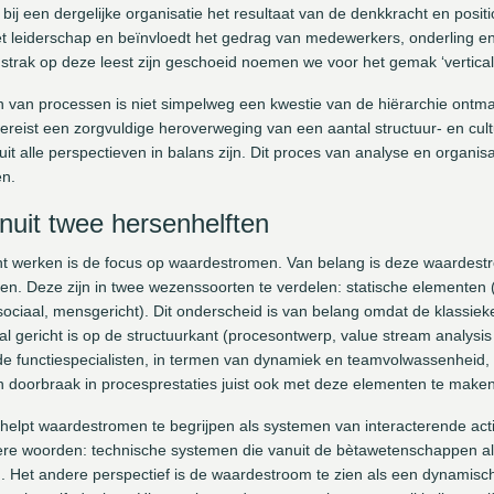
 bij een dergelijke organisatie het resultaat van de denkkracht en pos
et leiderschap en beïnvloedt het gedrag van medewerkers, onderling en
 strak op deze leest zijn geschoeid noemen we voor het gemak ‘vertical
en van processen is niet simpelweg een kwestie van de hiërarchie ontm
 vereist een zorgvuldige heroverweging van een aantal structuur- en cu
uit alle perspectieven in balans zijn. Dit proces van analyse en organi
en.
nuit twee hersenhelften
t werken is de focus op waardestromen. Van belang is deze waardestr
ven. Deze zijn in twee wezenssoorten te verdelen: statische elementen 
ciaal, mensgericht). Dit onderscheid is van belang omdat de klassie
gericht is op de structuurkant (procesontwerp, value stream analysis 
 functiespecialisten, in termen van dynamiek en teamvolwassenheid, 
en doorbraak in procesprestaties juist ook met deze elementen te mak
f helpt waardestromen te begrijpen als systemen van interacterende act
ere woorden: technische systemen die vanuit de bètawetenschappen als
. Het andere perspectief is de waardestroom te zien als een dynamis