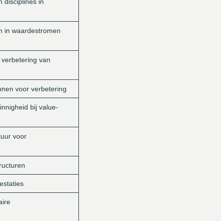
disciplines in
en in waardestromen
j verbetering van
nnen voor verbetering
nnigheid bij value-
tuur voor
ructuren
estaties
aire