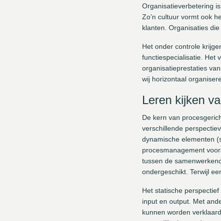
Organisatieverbetering is
Zo’n cultuur vormt ook h
klanten. Organisaties die
Het onder controle krijg
functiespecialisatie. Het
organisatieprestaties van
wij horizontaal organiser
Leren kijken va
De kern van procesgerich
verschillende perspectie
dynamische elementen (so
procesmanagement vooral 
tussen de samenwerkende
ondergeschikt. Terwijl e
Het statische perspectie
input en output. Met and
kunnen worden verklaard