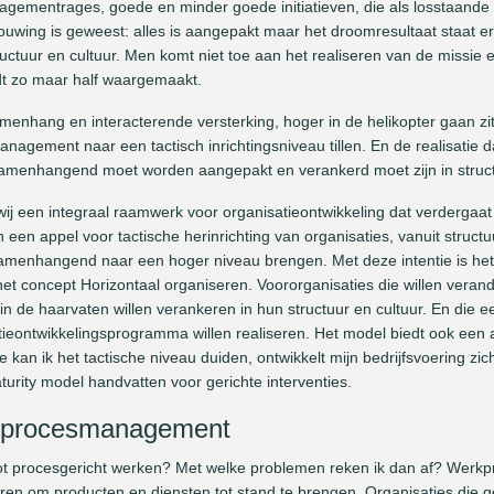
ementrages, goede en minder goede initiatieven, die als losstaande p
ouwing is geweest: alles is aangepakt maar het droomresultaat staat er 
uctuur en cultuur. Men komt niet toe aan het realiseren van de missie e
 zo maar half waargemaakt.
amenhang en interacterende versterking, hoger in de helikopter gaan zi
gement naar een tactisch inrichtingsniveau tillen. En de realisatie da
samenhangend moet worden aangepakt en verankerd moet zijn in structu
 wij een integraal raamwerk voor organisatieontwikkeling dat verdergaa
en appel voor tactische herinrichting van organisaties, vanuit structu
menhangend naar een hoger niveau brengen. Met deze intentie is he
het concept Horizontaal organiseren. Voororganisaties die willen veran
in de haarvaten willen verankeren in hun structuur en cultuur. En die e
eontwikkelingsprogramma willen realiseren. Het model biedt ook een 
oe kan ik het tactische niveau duiden, ontwikkelt mijn bedrijfsvoering 
urity model handvatten voor gerichte interventies.
n procesmanagement
t procesgericht werken? Met welke problemen reken ik dan af? Werkp
 voeren om producten en diensten tot stand te brengen. Organisaties di