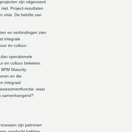
rojecten zijn uitgevoerd.
niet. Project-resultaten
n visie. De belofte van
tten en verbindingen zien
t integrale
ur én cultuur.
t dan operationele
ur en cultuur bekeken.
t BPM Maturity
deren en die
en integraal
assessmentfunctie: waar
zich samenhangend?
rocessen zijn patronen
e geen aandacht hebben