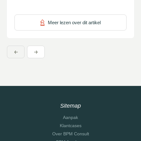
variërend van beleidsstukken tot specifieke checklists,
drastisch terug te dringen. De aanpak was bepalend
Meer lezen over dit artikel
voor een succesvol resultaat: halvering van het aantal
documenten! Geïnspireerd door principes
uit zowel kwaliteits- als procesmanagement is een
project in het leven geroepen om de ‘papieren
zondvloed’ te lijf te gaan. Resultaat: de […]
Sitemap
Aanpak
Klantcases
Over BPM Consult