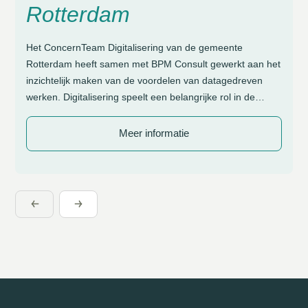
Rotterdam
Het ConcernTeam Digitalisering van de gemeente
Rotterdam heeft samen met BPM Consult gewerkt aan het
inzichtelijk maken van de voordelen van datagedreven
werken. Digitalisering speelt een belangrijke rol in de
dienstverlening en bedrijfsvoering van de gemeente
Rotterdam. Het ConcernTeam Digitalisering vervult hierin
Meer informatie
een regierol: het team ontwikkelt beleid, stelt kaders op en
helpt afdelingen om […]