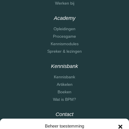
Werken bij
Academy
Opleidingen
Procesgame
Kennismodules
Spreker & lezingen
Kennisbank
Kennisbank
Artikelen
Boeken
Wat is BPM?
Contact
info@bpmconsult.nl
Beheer toestemming