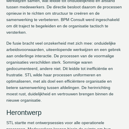
werkwijzen samen, wat leidde tot onduidelijkheid en afstand
tussen medewerkers. De directie besloot daarom de processen
opnieuw in te richten om structuur te creëren en de
samenwerking te verbeteren. BPM Consult werd ingeschakeld
om dit traject te begeleiden en de organisatie tactisch te
versterken.
De fusie bracht veel onzekerheid met zich mee: onduidelijke
arbeidsvoorwaarden, uiteenlopende werkwijzen en een gebrek
aan onderlinge interactie. De processen van de voormalige
organisaties verschilden sterk. Sommige waren
gedocumenteerd, andere niet. Dit leidde tot inefficiëntie en
frustratie. STL wilde haar processen uniformeren en
optimaliseren, met als doel een efficiëntere organisatie en
betere samenwerking tussen afdelingen. De herinrichting
moest rust, duidelijkheid en vertrouwen brengen binnen de
nieuwe organisatie.
Herontwerp
STL startte met ontwerpsessies voor alle operationele
processen. Medewerkers kregen hierin de ruimte om hun