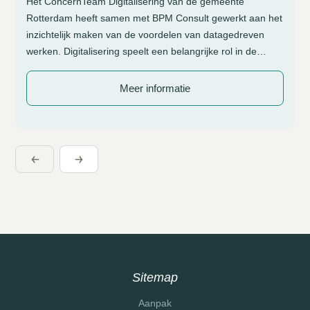
Het ConcernTeam Digitalisering van de gemeente
Rotterdam heeft samen met BPM Consult gewerkt aan het
inzichtelijk maken van de voordelen van datagedreven
werken. Digitalisering speelt een belangrijke rol in de
dienstverlening en bedrijfsvoering van de gemeente
Rotterdam. Het ConcernTeam Digitalisering vervult hierin
Meer informatie
een regierol: het team ontwikkelt beleid, stelt kaders op en
helpt afdelingen om […]
Sitemap
Aanpak